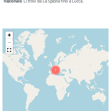
nazionale
. Ci trovi da La Spezia fino a Lucca.
+
−
7