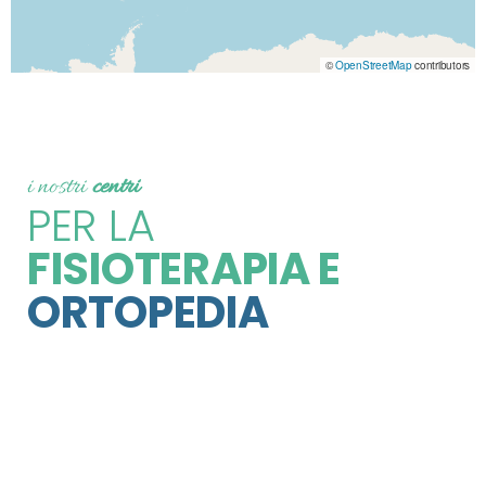
©
OpenStreetMap
contributors
i nostri
centri
PER LA
FISIOTERAPIA E
ORTOPEDIA