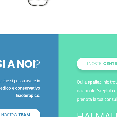
I A NOI
?
I NOSTRI
CENTR
Qui a
spalla
clinic tro
io che si possa avere in
pedico
e
conservativo
nazionale. Scegli il c
fisioterapico
.
prenota la tua consu
HAI MAL
IL NOSTRO
TEAM