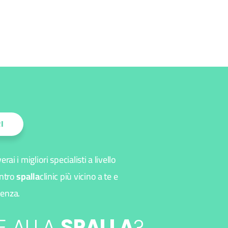
I
verai i migliori specialisti a livello
entro
spalla
clinic più vicino a te e
lenza.
E ALLA
SPALLA
?